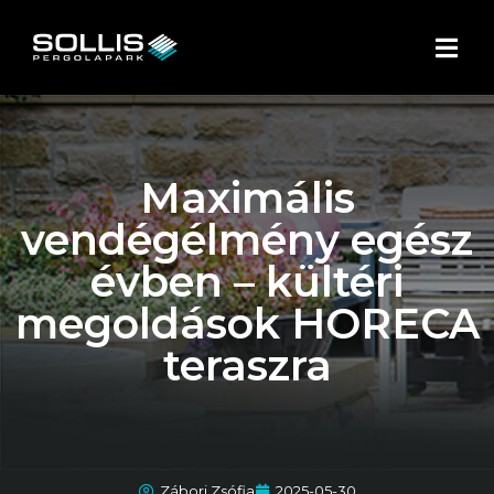
Maximális
vendégélmény egész
évben – kültéri
megoldások HORECA
teraszra
Zábori Zsófia
2025-05-30