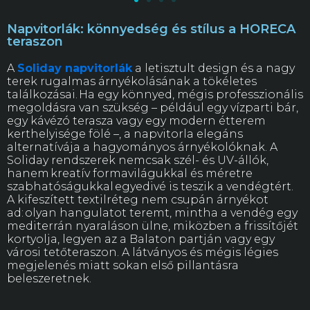
Napvitorlák: könnyedség és stílus a HORECA
teraszon
A
Soliday napvitorlák
a letisztult design és a nagy
terek rugalmas árnyékolásának a tökéletes
találkozásai. Ha egy könnyed, mégis professzionális
megoldásra van szükség – például egy vízparti bár,
egy kávézó terasza vagy egy modern étterem
kerthelyisége fölé –, a napvitorla elegáns
alternatívája a hagyományos árnyékolóknak. A
Soliday rendszerek nemcsak szél- és UV-állók,
hanem kreatív formavilágukkal és méretre
szabhatóságukkal egyedivé is teszik a vendégtért.
A kifeszített textilréteg nem csupán árnyékot
ad: olyan hangulatot teremt, mintha a vendég egy
mediterrán nyaraláson ülne, miközben a frissítőjét
kortyolja, legyen az a Balaton partján vagy egy
városi tetőteraszon. A látványos és mégis légies
megjelenés miatt sokan első pillantásra
beleszeretnek.