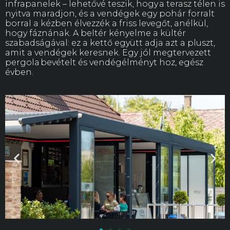
infrapanelek – lehetővé teszik, hogy a terasz télen is
nyitva maradjon, és a vendégek egy pohár forralt
borral a kézben élvezzék a friss levegőt, anélkül,
hogy fáznának. A beltér kényelme a kültér
szabadságával: ez a kettő együtt adja azt a pluszt,
amit a vendégek keresnek. Egy jól megtervezett
pergola bevételt és vendégélményt hoz, egész
évben.