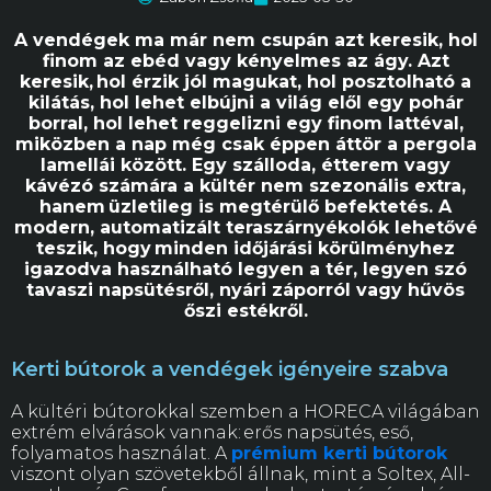
A vendégek ma már nem csupán azt keresik, hol
finom az ebéd vagy kényelmes az ágy. Azt
keresik, hol érzik jól magukat, hol posztolható a
kilátás, hol lehet elbújni a világ elől egy pohár
borral, hol lehet reggelizni egy finom lattéval,
miközben a nap még csak éppen áttör a pergola
lamellái között. Egy szálloda, étterem vagy
kávézó számára a kültér nem szezonális extra,
hanem üzletileg is megtérülő befektetés. A
modern, automatizált teraszárnyékolók lehetővé
teszik, hogy minden időjárási körülményhez
igazodva használható legyen a tér, legyen szó
tavaszi napsütésről, nyári záporról vagy hűvös
őszi estékről.
Kerti bútorok a vendégek igényeire szabva
A kültéri bútorokkal szemben a HORECA világában
extrém elvárások vannak: erős napsütés, eső,
folyamatos használat. A
prémium kerti bútorok
viszont olyan szövetekből állnak, mint a Soltex, All-