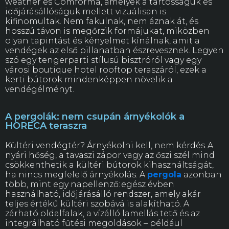
weather és Comforma, amelyek a tartósságuk és
időjárásállóságuk mellett vizuálisan is
kifinomultak. Nem fakulnak, nem áznak át, és
hosszú távon is megőrzik formájukat, miközben
olyan tapintást és kényelmet kínálnak, amit a
vendégek az első pillanatban észrevesznek. Legyen
szó egy tengerparti stílusú bisztróról vagy egy
városi boutique hotel rooftop teraszáról, ezek a
kerti bútorok mindenképpen növelik a
vendégélményt.
A pergolák: nem csupán árnyékolók a
HORECA teraszra
Kültéri vendégtér? Árnyékolni kell, nem kérdés. A
nyári hőség, a tavaszi zápor vagy az őszi szél mind
csökkenthetik a kültéri bútorok kihasználtságát,
ha nincs megfelelő árnyékolás. A
pergola
azonban
több, mint egy napellenző: egész évben
használható, időjárásálló rendszer, amely akár
teljes értékű kültéri szobává is alakítható. A
zárható oldalfalak, a vízálló lamellás tető és az
integrálható fűtési megoldások – például