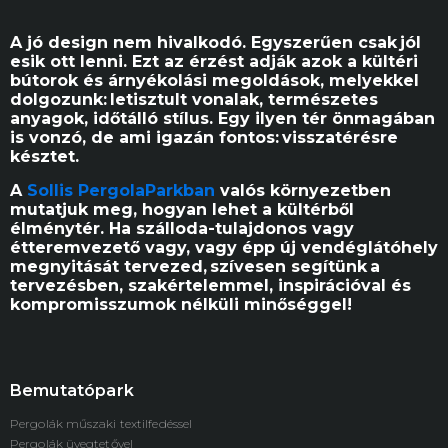
A jó design nem hivalkodó. Egyszerűen csak jól
esik ott lenni. Ezt az érzést adják azok a kültéri
bútorok és árnyékolási megoldások, melyekkel
dolgozunk: letisztult vonalak, természetes
anyagok, időtálló stílus. Egy ilyen tér önmagában
is vonzó, de ami igazán fontos: visszatérésre
késztet.
A
Sollis PergolaParkban
valós környezetben
mutatjuk meg, hogyan lehet a kültérből
élménytér. Ha szálloda-tulajdonos vagy
étteremvezető vagy, vagy épp új vendéglátóhely
megnyitását tervezed, szívesen segítünk a
tervezésben, szakértelemmel, inspirációval és
kompromisszumok nélküli minőséggel!
Bemutatópark
Pergolák műszaki textilfedéssel
Pergolák üvegtetővel