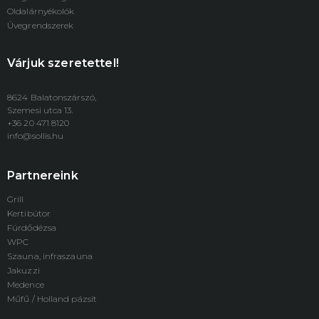
Oldalárnyékolók
Üvegrendszerek
Várjuk szeretettel!
8624 Balatonszárszó,
Szemesi utca 13.
+36 20 471 8120
info@sollis.hu
Partnereink
Grill
Kertibútor
Fürdődézsa
WPC
Szauna, infraszauna
Jakuzzi
Medence
Műfű / Holland pázsit