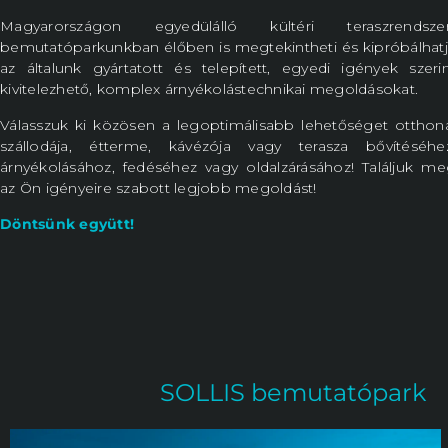
Magyarországon egyedülálló kültéri teraszrendszer
bemutatóparkunkban élőben is megtekintheti és kipróbálhat
az általunk gyártatott és telepített, egyedi igények szeri
kivitelezhető, komplex árnyékolástechnikai megoldásokat.
Válasszuk ki közösen a legoptimálisabb lehetőséget otthon
szállodája, étterme, kávézója vagy terasza bővítéséhez
árnyékolásához, fedéséhez vagy oldalzárásához! Találjuk m
az Ön igényeire szabott legjobb megoldást!
Döntsünk együtt!
SOLLIS bemutatópark