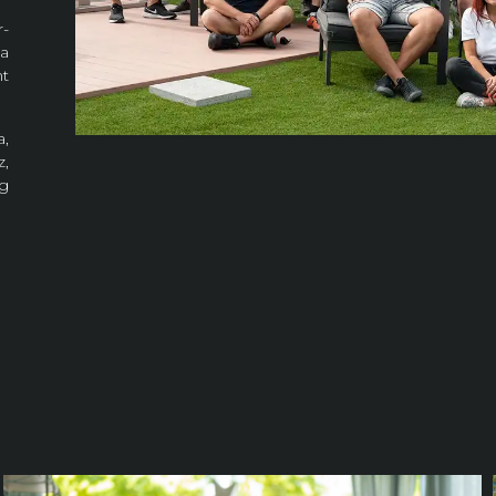
-
ja
nt
a,
,
eg