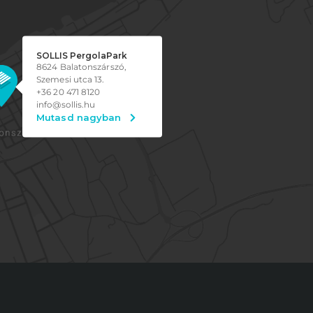
SOLLIS PergolaPark
8624 Balatonszárszó,
Szemesi utca 13.
+36 20 471 8120
info@sollis.hu
Mutasd nagyban