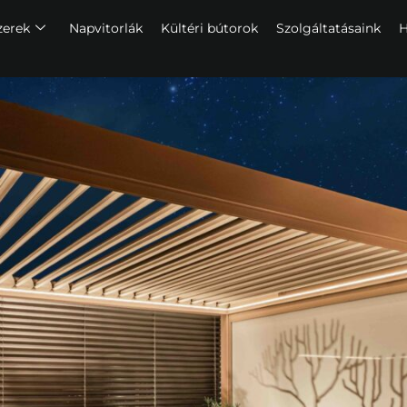
zerek
Napvitorlák
Kültéri bútorok
Szolgáltatásaink