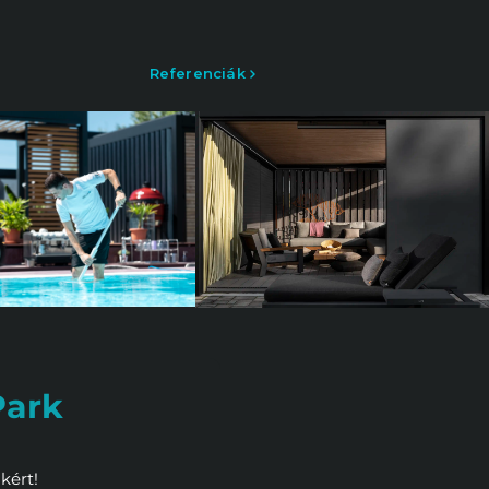
Referenciák
Park
kért!