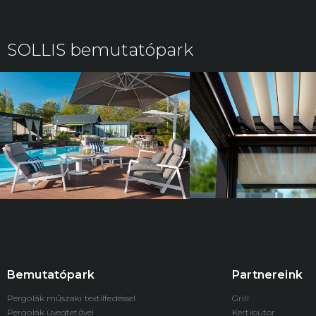
SOLLIS bemutatópark
Bemutatópark
Partnereink
Pergolák műszaki textilfedéssel
Grill
Pergolák üvegtetővel
Kertibútor