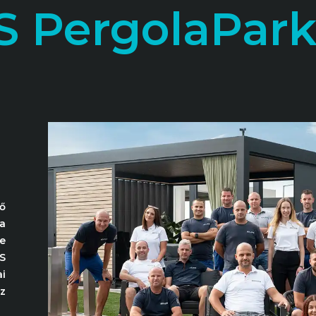
S PergolaPar
ő
a
e
IS
i
z