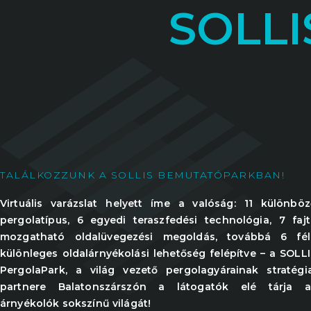
SOLLI
TALÁLKOZZUNK A SOLLIS BEMUTATÓPARKBAN!
Virtuális varázslat helyett íme a valóság: 11 különböz
pergolatípus, 6 egyedi teraszfedési technológia, 7 fajt
mozgatható oldalüvegezési megoldás, továbbá 6 fél
különleges oldalárnyékolási lehetőség felépítve – a SOLL
PergolaPark, a világ vezető pergolagyárainak stratégia
partnere Balatonszárszón a látogatók elé tárja a
árnyékolók sokszínű világát!